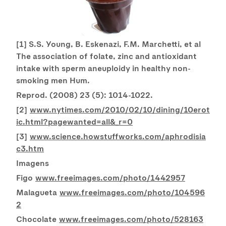
[1] S.S. Young, B. Eskenazi, F.M. Marchetti, et al
The association of folate, zinc and antioxidant
intake with sperm aneuploidy in healthy non-
smoking men Hum.
Reprod. (2008) 23 (5): 1014-1022.
[2]
www.nytimes.com/2010/02/10/dining/10erot
ic.html?pagewanted=all&_r=0
[3]
www.science.howstuffworks.com/aphrodisia
c3.htm
Imagens
Figo
www.freeimages.com/photo/1442957
Malagueta
www.freeimages.com/photo/104596
2
Chocolate
www.freeimages.com/photo/528163