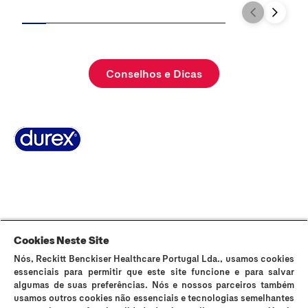
Conselhos e Dicas
Sobre Durex
A nossa história
Contacta-nos
FAQ
Sitemap
Termos e Condições
Política de Cookies
Política de Privacidade
Cookies Neste Site
Nós, Reckitt Benckiser Healthcare Portugal Lda., usamos cookies
Os preservativos Durex são dispositivos médicos de uso único e podem
essenciais para permitir que este site funcione e para salvar
ser utilizados para fins contracetivos e prevenção da transmissão de
algumas de suas preferências. Nós e nossos parceiros também
infeções sexualmente transmissíveis (IST). Durex Lubrificantes e Durex
usamos outros cookies não essenciais e tecnologias semelhantes
Massage 2in1 são dispositivos médicos que suavizam a secura vaginal e