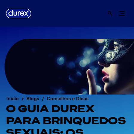
Início
Blogs
Conselhos e Dicas
O GUIA DUREX
PARA BRINQUEDOS
SEXUAIS: OS