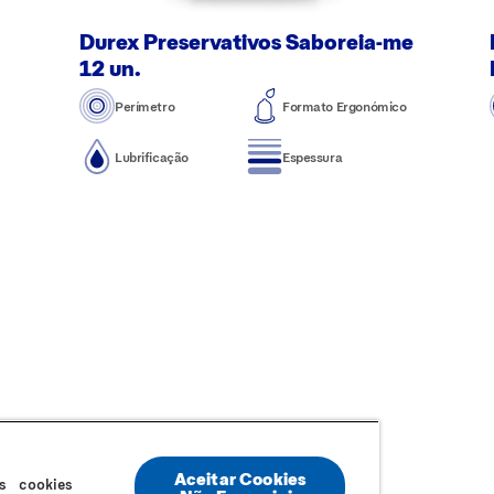
Durex Preservativos Saboreia-me
12 un.
Perímetro
Formato Ergonómico
Lubrificação
Espessura
AQ
Sitemap
Termos e Condições
Política de Cookies
Política
Aceitar Cookies
s cookies