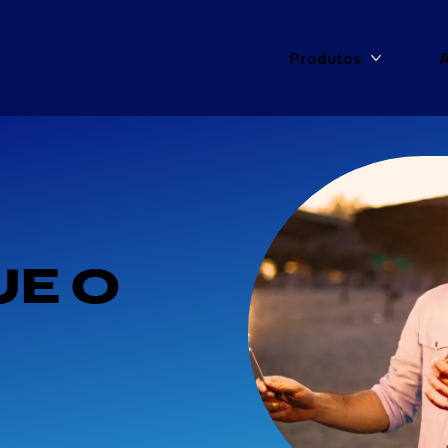
Produtos
A
Mais Pro
E O 