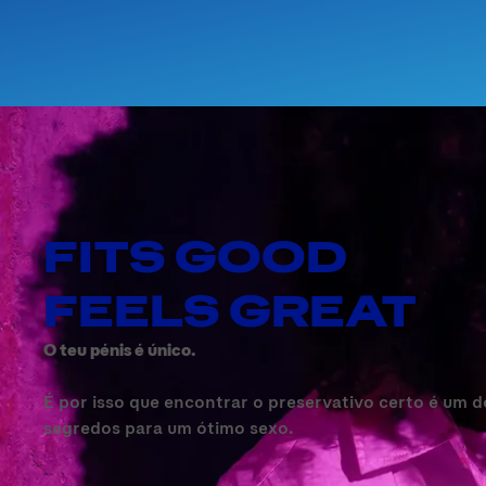
FITS GOOD
FEELS GREAT
O teu pénis é único.
É por isso que encontrar o preservativo certo é um d
segredos para um ótimo sexo.