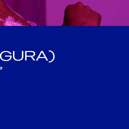
RGURA)
ir