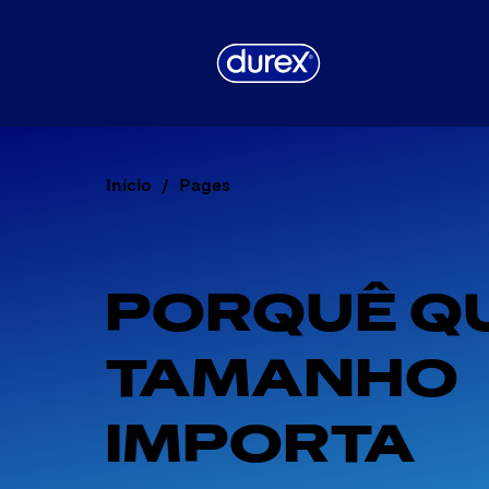
Início
Pages
PORQUÊ QU
TAMANHO 
IMPORTA