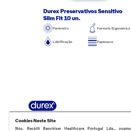
Durex Preservativos Sensitivo
Slim Fit 10 un.
Perímetro
Formato Ergonómico
Lubrificação
Espessura
Sobre Durex
A nossa história
Contacta-nos
F
Cookies Neste Site
Nós, Reckitt Benckiser Healthcare Portugal Lda., usamo