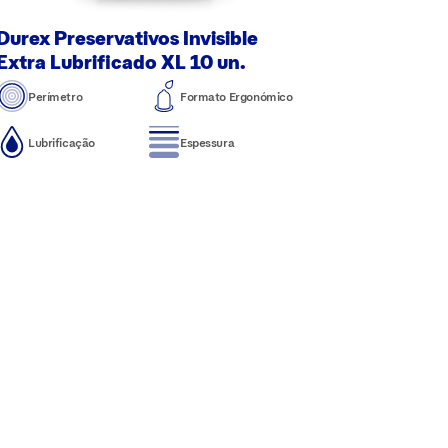
Durex Preservativos Invisible
Extra Lubrificado XL 10 un.
Perímetro
Formato Ergonómico
Lubrificação
Espessura
 de Privacidade