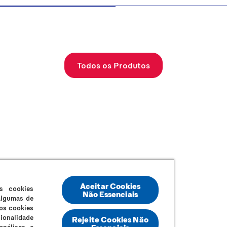
Todos os Produtos
AQ
Sitemap
Termos e Condições
Política de Cookies
Política
Aceitar Cookies
s cookies
Não Essenciais
 algumas de
os cookies
cionalidade
Rejeite Cookies Não
podem ser utilizados para fins contracetivos e prevenção da transmissão de infeç