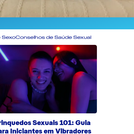
e Sexo
Conselhos de Saúde Sexual
rinquedos Sexuais 101: Guia
ara Iniciantes em Vibradores