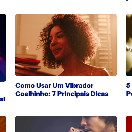
Como Usar Um Vibrador
5
Coelhinho: 7 Principais Dicas
P
al