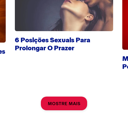
6 Posições Sexuais Para
Prolongar O Prazer
es
M
P
MOSTRE MAIS