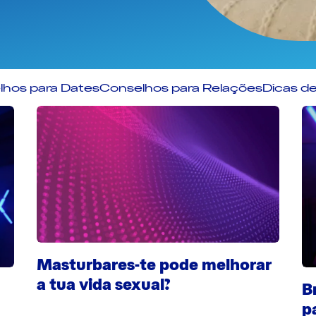
lhos para Dates
Conselhos para Relações
Dicas d
Masturbares-te pode melhorar
a tua vida sexual?
B
p