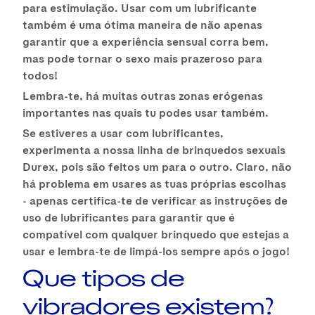
para estimulação. Usar com um lubrificante
também é uma ótima maneira de não apenas
garantir que a experiência sensual corra bem,
mas pode tornar o sexo mais prazeroso para
todos!
Lembra-te, há muitas outras zonas erógenas
importantes nas quais tu podes usar também.
Se estiveres a usar com lubrificantes,
experimenta a nossa linha de brinquedos sexuais
Durex, pois são feitos um para o outro. Claro, não
há problema em usares as tuas próprias escolhas
- apenas certifica-te de verificar as instruções de
uso de lubrificantes para garantir que é
compatível com qualquer brinquedo que estejas a
usar e lembra-te de limpá-los sempre após o jogo!
Que tipos de
vibradores existem?