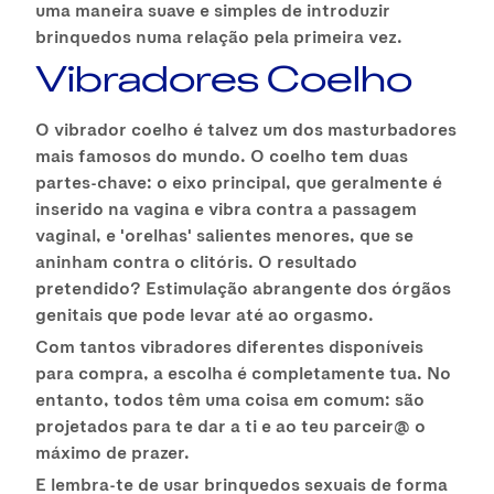
uma maneira suave e simples de introduzir
brinquedos numa relação pela primeira vez.
Vibradores Coelho
O vibrador coelho é talvez um dos masturbadores
mais famosos do mundo. O coelho tem duas
partes-chave: o eixo principal, que geralmente é
inserido na vagina e vibra contra a passagem
vaginal, e 'orelhas' salientes menores, que se
aninham contra o clitóris. O resultado
pretendido? Estimulação abrangente dos órgãos
genitais que pode levar até ao orgasmo.
Com tantos vibradores diferentes disponíveis
para compra, a escolha é completamente tua. No
entanto, todos têm uma coisa em comum: são
projetados para te dar a ti e ao teu parceir@ o
máximo de prazer.
E lembra-te de usar brinquedos sexuais de forma