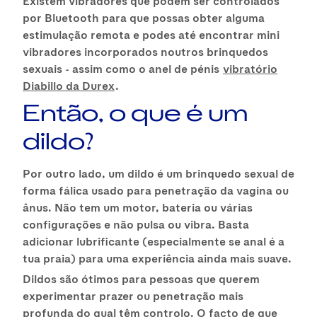
Existem vibradores que podem ser controlados
por Bluetooth para que possas obter alguma
estimulação remota e podes até encontrar mini
vibradores incorporados noutros brinquedos
sexuais - assim como o anel de pénis
vibratório
Diabillo da Durex
.
Então, o que é um
dildo?
Por outro lado, um dildo é um brinquedo sexual de
forma fálica usado para penetração da vagina ou
ânus. Não tem um motor, bateria ou várias
configurações e não pulsa ou vibra. Basta
adicionar lubrificante (especialmente se anal é a
tua praia) para uma experiência ainda mais suave.
Dildos são ótimos para pessoas que querem
experimentar prazer ou penetração mais
profunda do qual têm controlo. O facto de que