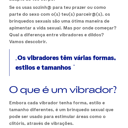
Se os usas sozinh@ para teu prazer ou como
parte do sexo com o(s) teu(s) parceir@(s), os
brinquedos sexuais são uma ótima maneira de
apimentar a vida sexual. Mas por onde começar?
Qual a diferença entre vibradores e dildos?
Vamos descobrir.
Os vibradores têm várias formas,
estilos e tamanhos
O que é um vibrador?
Embora cada vibrador tenha forma, estilo e
tamanho diferentes, é um brinquedo sexual que
pode ser usado para estimular áreas como o
clitóris, através de vibrações.