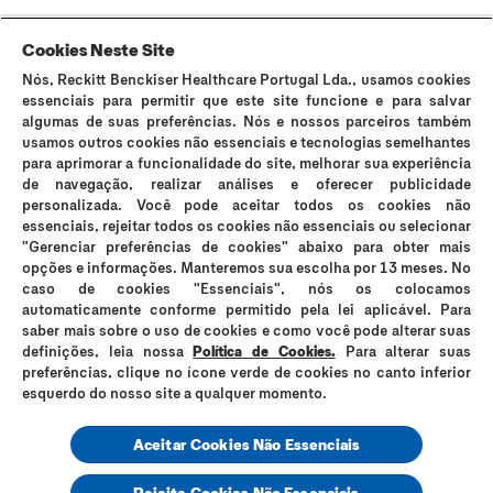
Cookies Neste Site
Nós, Reckitt Benckiser Healthcare Portugal Lda., usamos cookies
Os preservativos Durex são dispositivos médicos de uso único e podem
essenciais para permitir que este site funcione e para salvar
ser utilizados para fins contracetivos e prevenção da transmissão de
algumas de suas preferências. Nós e nossos parceiros também
infeções sexualmente transmissíveis (IST). Durex Lubrificantes e Durex
usamos outros cookies não essenciais e tecnologias semelhantes
Massage 2in1 são dispositivos médicos que suavizam a secura vaginal e
para aprimorar a funcionalidade do site, melhorar sua experiência
os incómodos íntimos e são compatíveis com preservativos, no entanto
de navegação, realizar análises e oferecer publicidade
não são contracetivos e não contêm espermicida. Os lubrificantes Durex
personalizada. Você pode aceitar todos os cookies não
podem reduzir a mobilidade do esperma; se está a tentar engravidar,
essenciais, rejeitar todos os cookies não essenciais ou selecionar
consulte o seu médico. Em caso de sensibilidade ao látex, consulte o seu
"Gerenciar preferências de cookies" abaixo para obter mais
médico antes de utilizar os preservativos. Os preservativos Durex Placer
opções e informações. Manteremos sua escolha por 13 meses. No
Prolongado e Durex Mutual Clímax não devem ser utilizados quando
caso de cookies "Essenciais", nós os colocamos
qualquer dos parceiros sofrer de problemas respiratórios. Nenhum método
automaticamente conforme permitido pela lei aplicável. Para
contracetivo garante 100% de prevenção da gravidez ou transmissão de
saber mais sobre o uso de cookies e como você pode alterar suas
IST. Evite o contacto com os olhos, cortes, pele ferida ou irritada. Leia
definições, leia nossa
Política de Cookies.
Para alterar suas
atentamente a rotulagem e as instruções de utilização. Em caso de dúvida
preferências, clique no ícone verde de cookies no canto inferior
consulte o seu médico ou farmacêutico. Se sentir irritação ou desconforto
interrompa o seu uso. Em caso de persistência dos sintomas, se sentir
esquerdo do nosso site a qualquer momento.
secura vaginal persistente, se necessitar de lubrificação adicional com
excessiva frequência, ou se estiver grávida ou a amamentar, consulte o
Aceitar Cookies Não Essenciais
seu médico. Reckitt Benckiser Healthcare, Lda., Rua D. Cristóvão da Gama,
nº 1, 1ºC/D – 1400-113 Lisboa – NIPC 504225910. RKT-M-47113
Rejeite Cookies Não Essenciais