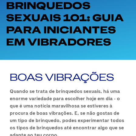
BRINQUEDOS
SEXUAIS 101: GUIA
PARA INICIANTES
EM VIBRADORES
BOAS VIBRAÇÕES
Quando se trata de brinquedos sexuais, há uma
enorme variedade para escolher hoje em dia - o
que é uma notícia maravilhosa se estiveres à
procura de boas vibrações. E, se não gostas de
um tipo de brinquedo, podes experimentar todos
os tipos de brinquedos até encontrar algo que se
adapte ao teu corpo.