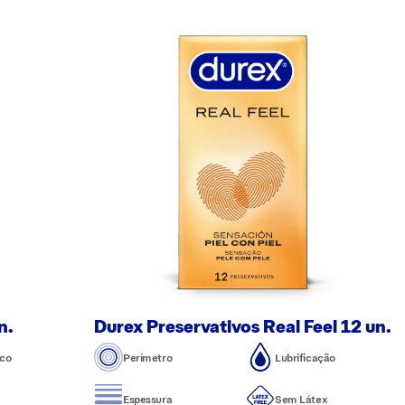
n.
Durex Preservativos Real Feel 12 un.
co
Perímetro
Lubrificação
Espessura
Sem Látex