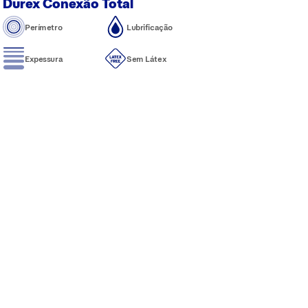
Durex Conexão Total
Perímetro
Lubrificação
Expessura
Sem Látex