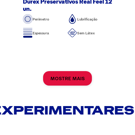
Durex Preservativos Real Feel 12
un.
Perímetro
Lubrificação
Espessura
Sem Látex
MOSTRE MAIS
EXPERIMENTARES