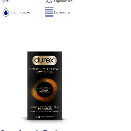
Ergonómico
Lubrificação
Espessura