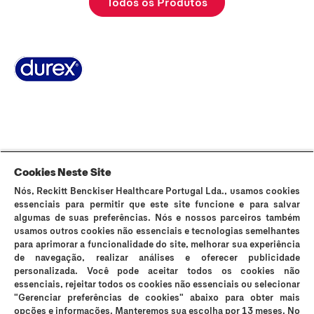
Todos os Produtos
Sobre Durex
A nossa história
Contacta-nos
FAQ
Sitemap
Termos e Condições
Política de Cookies
Política de Privacidade
Cookies Neste Site
Nós, Reckitt Benckiser Healthcare Portugal Lda., usamos cookies
Os preservativos Durex são dispositivos médicos de uso único e podem
essenciais para permitir que este site funcione e para salvar
ser utilizados para fins contracetivos e prevenção da transmissão de
algumas de suas preferências. Nós e nossos parceiros também
infeções sexualmente transmissíveis (IST). Durex Lubrificantes e Durex
usamos outros cookies não essenciais e tecnologias semelhantes
Massage 2in1 são dispositivos médicos que suavizam a secura vaginal e
para aprimorar a funcionalidade do site, melhorar sua experiência
os incómodos íntimos e são compatíveis com preservativos, no entanto
de navegação, realizar análises e oferecer publicidade
não são contracetivos e não contêm espermicida. Os lubrificantes Durex
personalizada. Você pode aceitar todos os cookies não
podem reduzir a mobilidade do esperma; se está a tentar engravidar,
essenciais, rejeitar todos os cookies não essenciais ou selecionar
consulte o seu médico. Em caso de sensibilidade ao látex, consulte o seu
"Gerenciar preferências de cookies" abaixo para obter mais
médico antes de utilizar os preservativos. Os preservativos Durex Placer
opções e informações. Manteremos sua escolha por 13 meses. No