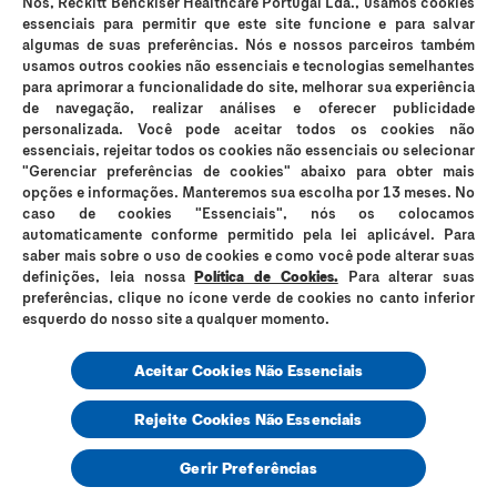
Nós, Reckitt Benckiser Healthcare Portugal Lda., usamos cookies
Os preservativos Durex são dispositivos médicos de uso único e podem
essenciais para permitir que este site funcione e para salvar
ser utilizados para fins contracetivos e prevenção da transmissão de
algumas de suas preferências. Nós e nossos parceiros também
infeções sexualmente transmissíveis (IST). Durex Lubrificantes e Durex
usamos outros cookies não essenciais e tecnologias semelhantes
Massage 2in1 são dispositivos médicos que suavizam a secura vaginal e
para aprimorar a funcionalidade do site, melhorar sua experiência
os incómodos íntimos e são compatíveis com preservativos, no entanto
de navegação, realizar análises e oferecer publicidade
não são contracetivos e não contêm espermicida. Os lubrificantes Durex
personalizada. Você pode aceitar todos os cookies não
podem reduzir a mobilidade do esperma; se está a tentar engravidar,
essenciais, rejeitar todos os cookies não essenciais ou selecionar
consulte o seu médico. Em caso de sensibilidade ao látex, consulte o seu
"Gerenciar preferências de cookies" abaixo para obter mais
médico antes de utilizar os preservativos. Os preservativos Durex Placer
opções e informações. Manteremos sua escolha por 13 meses. No
Prolongado e Durex Mutual Clímax não devem ser utilizados quando
caso de cookies "Essenciais", nós os colocamos
qualquer dos parceiros sofrer de problemas respiratórios. Nenhum método
automaticamente conforme permitido pela lei aplicável. Para
contracetivo garante 100% de prevenção da gravidez ou transmissão de
saber mais sobre o uso de cookies e como você pode alterar suas
IST. Evite o contacto com os olhos, cortes, pele ferida ou irritada. Leia
definições, leia nossa
Política de Cookies.
Para alterar suas
atentamente a rotulagem e as instruções de utilização. Em caso de dúvida
preferências, clique no ícone verde de cookies no canto inferior
consulte o seu médico ou farmacêutico. Se sentir irritação ou desconforto
esquerdo do nosso site a qualquer momento.
interrompa o seu uso. Em caso de persistência dos sintomas, se sentir
secura vaginal persistente, se necessitar de lubrificação adicional com
excessiva frequência, ou se estiver grávida ou a amamentar, consulte o
Aceitar Cookies Não Essenciais
seu médico. Reckitt Benckiser Healthcare, Lda., Rua D. Cristóvão da Gama,
nº 1, 1ºC/D – 1400-113 Lisboa – NIPC 504225910. RKT-M-47113
Rejeite Cookies Não Essenciais
© 2025,
Durex Portugal
Gerir Preferências