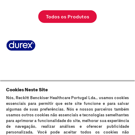
Todos os Produtos
Sobre Durex
A nossa história
Contacta-nos
FAQ
Sitemap
Termos e Condições
Política de Cookies
Política de Privacidade
Cookies Neste Site
Nós, Reckitt Benckiser Healthcare Portugal Lda., usamos cookies
Os preservativos Durex são dispositivos médicos de uso único e podem
essenciais para permitir que este site funcione e para salvar
ser utilizados para fins contracetivos e prevenção da transmissão de
algumas de suas preferências. Nós e nossos parceiros também
infeções sexualmente transmissíveis (IST). Durex Lubrificantes e Durex
usamos outros cookies não essenciais e tecnologias semelhantes
Massage 2in1 são dispositivos médicos que suavizam a secura vaginal e
para aprimorar a funcionalidade do site, melhorar sua experiência
os incómodos íntimos e são compatíveis com preservativos, no entanto
de navegação, realizar análises e oferecer publicidade
não são contracetivos e não contêm espermicida. Os lubrificantes Durex
personalizada. Você pode aceitar todos os cookies não
podem reduzir a mobilidade do esperma; se está a tentar engravidar,