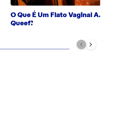
O Que É Um Flato Vaginal A.K.A
Queef?