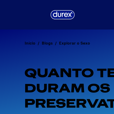
Início
Blogs
Explorar o Sexo
QUANTO T
DURAM OS 
PRESERVAT