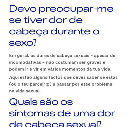
Devo preocupar-me
se tiver dor de
cabeça durante o
sexo?
Em geral, as dores de cabeça sexuais – apesar de
incomodativas – não costumam ser graves e
podem ir e vir em vários momentos da tua vida.
Aqui estão alguns factos que deves saber se estás
(ou o teu parceir@) a passar por esse problema
na vida sexual.
Quais são os
sintomas de uma dor
de cabeça sexual?