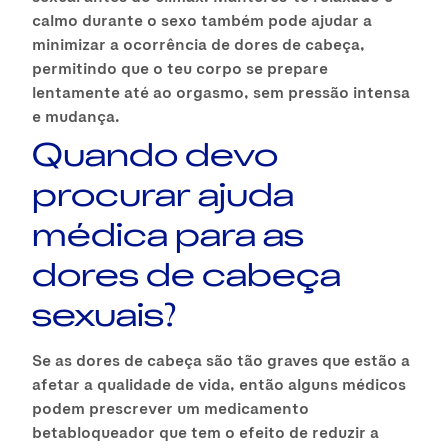
calmo durante o sexo também pode ajudar a
minimizar a ocorrência de dores de cabeça,
permitindo que o teu corpo se prepare
lentamente até ao orgasmo, sem pressão intensa
e mudança.
Quando devo
procurar ajuda
médica para as
dores de cabeça
sexuais?
Se as dores de cabeça são tão graves que estão a
afetar a qualidade de vida, então alguns médicos
podem prescrever um medicamento
betabloqueador que tem o efeito de reduzir a