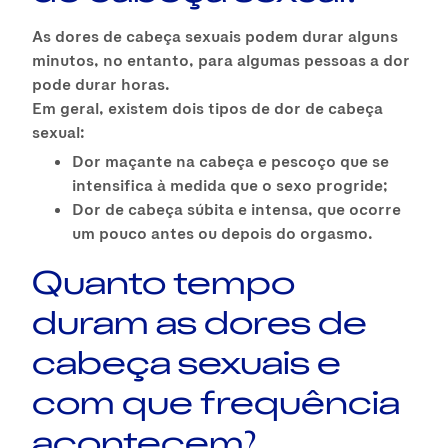
As dores de cabeça sexuais podem durar alguns
minutos, no entanto, para algumas pessoas a dor
pode durar horas.
Em geral, existem dois tipos de dor de cabeça
sexual:
Dor maçante na cabeça e pescoço que se
intensifica à medida que o sexo progride;
Dor de cabeça súbita e intensa, que ocorre
um pouco antes ou depois do orgasmo.
Quanto tempo
duram as dores de
cabeça sexuais e
com que frequência
acontecem?