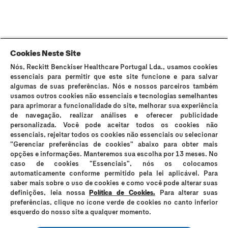
Sitemap
Termos e Condições
Política de Cookies
Política de Privacidade
Cookies Neste Site
Nós, Reckitt Benckiser Healthcare Portugal Lda., usamos cookies
Os preservativos Durex são dispositivos médicos de uso único e podem
essenciais para permitir que este site funcione e para salvar
ser utilizados para fins contracetivos e prevenção da transmissão de
algumas de suas preferências. Nós e nossos parceiros também
infeções sexualmente transmissíveis (IST). Durex Lubrificantes e Durex
usamos outros cookies não essenciais e tecnologias semelhantes
Massage 2in1 são dispositivos médicos que suavizam a secura vaginal e
para aprimorar a funcionalidade do site, melhorar sua experiência
os incómodos íntimos e são compatíveis com preservativos, no entanto
de navegação, realizar análises e oferecer publicidade
não são contracetivos e não contêm espermicida. Os lubrificantes Durex
personalizada. Você pode aceitar todos os cookies não
podem reduzir a mobilidade do esperma; se está a tentar engravidar,
essenciais, rejeitar todos os cookies não essenciais ou selecionar
consulte o seu médico. Em caso de sensibilidade ao látex, consulte o seu
"Gerenciar preferências de cookies" abaixo para obter mais
médico antes de utilizar os preservativos. Os preservativos Durex Placer
opções e informações. Manteremos sua escolha por 13 meses. No
Prolongado e Durex Mutual Clímax não devem ser utilizados quando
caso de cookies "Essenciais", nós os colocamos
qualquer dos parceiros sofrer de problemas respiratórios. Nenhum método
automaticamente conforme permitido pela lei aplicável. Para
contracetivo garante 100% de prevenção da gravidez ou transmissão de
saber mais sobre o uso de cookies e como você pode alterar suas
IST. Evite o contacto com os olhos, cortes, pele ferida ou irritada. Leia
definições, leia nossa
Política de Cookies.
Para alterar suas
atentamente a rotulagem e as instruções de utilização. Em caso de dúvida
preferências, clique no ícone verde de cookies no canto inferior
consulte o seu médico ou farmacêutico. Se sentir irritação ou desconforto
interrompa o seu uso. Em caso de persistência dos sintomas, se sentir
esquerdo do nosso site a qualquer momento.
secura vaginal persistente, se necessitar de lubrificação adicional com