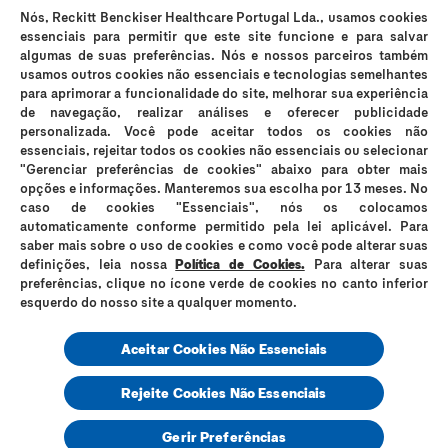
Nós, Reckitt Benckiser Healthcare Portugal Lda., usamos cookies
Os preservativos Durex são dispositivos médicos de uso único e podem
essenciais para permitir que este site funcione e para salvar
ser utilizados para fins contracetivos e prevenção da transmissão de
algumas de suas preferências. Nós e nossos parceiros também
infeções sexualmente transmissíveis (IST). Durex Lubrificantes e Durex
usamos outros cookies não essenciais e tecnologias semelhantes
Massage 2in1 são dispositivos médicos que suavizam a secura vaginal e
para aprimorar a funcionalidade do site, melhorar sua experiência
os incómodos íntimos e são compatíveis com preservativos, no entanto
de navegação, realizar análises e oferecer publicidade
não são contracetivos e não contêm espermicida. Os lubrificantes Durex
personalizada. Você pode aceitar todos os cookies não
podem reduzir a mobilidade do esperma; se está a tentar engravidar,
essenciais, rejeitar todos os cookies não essenciais ou selecionar
consulte o seu médico. Em caso de sensibilidade ao látex, consulte o seu
"Gerenciar preferências de cookies" abaixo para obter mais
médico antes de utilizar os preservativos. Os preservativos Durex Placer
opções e informações. Manteremos sua escolha por 13 meses. No
Prolongado e Durex Mutual Clímax não devem ser utilizados quando
caso de cookies "Essenciais", nós os colocamos
qualquer dos parceiros sofrer de problemas respiratórios. Nenhum método
automaticamente conforme permitido pela lei aplicável. Para
contracetivo garante 100% de prevenção da gravidez ou transmissão de
saber mais sobre o uso de cookies e como você pode alterar suas
IST. Evite o contacto com os olhos, cortes, pele ferida ou irritada. Leia
definições, leia nossa
Política de Cookies.
Para alterar suas
atentamente a rotulagem e as instruções de utilização. Em caso de dúvida
preferências, clique no ícone verde de cookies no canto inferior
consulte o seu médico ou farmacêutico. Se sentir irritação ou desconforto
interrompa o seu uso. Em caso de persistência dos sintomas, se sentir
esquerdo do nosso site a qualquer momento.
secura vaginal persistente, se necessitar de lubrificação adicional com
excessiva frequência, ou se estiver grávida ou a amamentar, consulte o
Aceitar Cookies Não Essenciais
seu médico. Reckitt Benckiser Healthcare, Lda., Rua D. Cristóvão da Gama,
nº 1, 1ºC/D – 1400-113 Lisboa – NIPC 504225910. RKT-M-47113
Rejeite Cookies Não Essenciais
© 2025,
Durex Portugal
Gerir Preferências