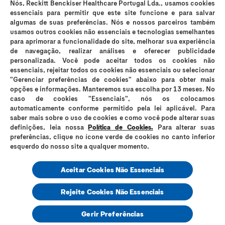
Nós, Reckitt Benckiser Healthcare Portugal Lda., usamos cookies
Os preservativos Durex são dispositivos médicos de uso único e podem
essenciais para permitir que este site funcione e para salvar
ser utilizados para fins contracetivos e prevenção da transmissão de
algumas de suas preferências. Nós e nossos parceiros também
infeções sexualmente transmissíveis (IST). Durex Lubrificantes e Durex
usamos outros cookies não essenciais e tecnologias semelhantes
Massage 2in1 são dispositivos médicos que suavizam a secura vaginal e
para aprimorar a funcionalidade do site, melhorar sua experiência
os incómodos íntimos e são compatíveis com preservativos, no entanto
de navegação, realizar análises e oferecer publicidade
não são contracetivos e não contêm espermicida. Os lubrificantes Durex
personalizada. Você pode aceitar todos os cookies não
podem reduzir a mobilidade do esperma; se está a tentar engravidar,
essenciais, rejeitar todos os cookies não essenciais ou selecionar
consulte o seu médico. Em caso de sensibilidade ao látex, consulte o seu
"Gerenciar preferências de cookies" abaixo para obter mais
médico antes de utilizar os preservativos. Os preservativos Durex Placer
opções e informações. Manteremos sua escolha por 13 meses. No
Prolongado e Durex Mutual Clímax não devem ser utilizados quando
caso de cookies "Essenciais", nós os colocamos
qualquer dos parceiros sofrer de problemas respiratórios. Nenhum método
automaticamente conforme permitido pela lei aplicável. Para
contracetivo garante 100% de prevenção da gravidez ou transmissão de
saber mais sobre o uso de cookies e como você pode alterar suas
IST. Evite o contacto com os olhos, cortes, pele ferida ou irritada. Leia
definições, leia nossa
Política de Cookies.
Para alterar suas
atentamente a rotulagem e as instruções de utilização. Em caso de dúvida
preferências, clique no ícone verde de cookies no canto inferior
consulte o seu médico ou farmacêutico. Se sentir irritação ou desconforto
interrompa o seu uso. Em caso de persistência dos sintomas, se sentir
esquerdo do nosso site a qualquer momento.
secura vaginal persistente, se necessitar de lubrificação adicional com
excessiva frequência, ou se estiver grávida ou a amamentar, consulte o
Aceitar Cookies Não Essenciais
seu médico. Reckitt Benckiser Healthcare, Lda., Rua D. Cristóvão da Gama,
nº 1, 1ºC/D – 1400-113 Lisboa – NIPC 504225910. RKT-M-47113
Rejeite Cookies Não Essenciais
© 2025,
Durex Portugal
Gerir Preferências