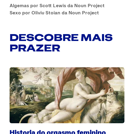
Algemas por Scott Lewis da Noun Project
Sexo por Oliviu Stoian da Noun Project
DESCOBRE MAIS
PRAZER
Historia do orgasmo feminino
O