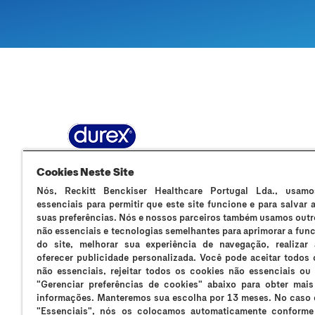
Sobre Durex
A nossa história
Contacta-nos
F
Cookies Neste Site
Nós, Reckitt Benckiser Healthcare Portugal Lda., usamo
essenciais para permitir que este site funcione e para salvar
suas preferências. Nós e nossos parceiros também usamos outr
não essenciais e tecnologias semelhantes para aprimorar a fun
Os preservativos Durex são dispositivos médicos de uso único e 
do site, melhorar sua experiência de navegação, realizar 
Durex Massage 2in1 são dispositivos médicos que suavizam a s
oferecer publicidade personalizada. Você pode aceitar todos 
lubrificantes Durex podem reduzir a mobilidade do esperma; se es
não essenciais, rejeitar todos os cookies não essenciais ou 
preservativos Durex Placer Prolongado e Durex Mutual Clímax n
"Gerenciar preferências de cookies" abaixo para obter mai
da gravidez ou transmissão de IST. Evite o contacto com os olhos
informações. Manteremos sua escolha por 13 meses. No caso 
farmacêutico. Se sentir irritação ou desconforto interrompa o se
"Essenciais", nós os colocamos automaticamente conforme
frequência, ou se estiver grávida ou a amamentar, consulte o s