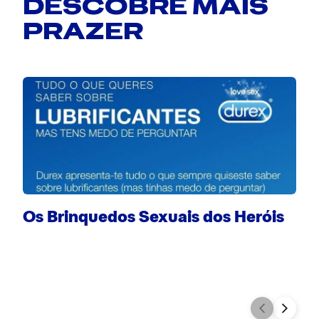
DESCOBRE MAIS
PRAZER
Os Brinquedos Sexuais dos Heróis
C
e