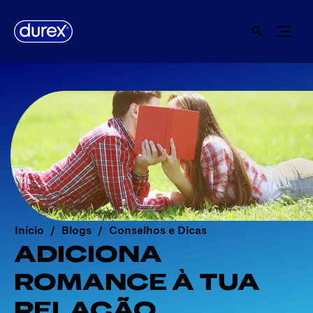
Início
Blogs
Conselhos e Dicas
ADICIONA
ROMANCE À TUA
RELAÇÃO