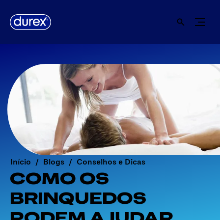
Início
Blogs
Conselhos e Dicas
COMO OS
BRINQUEDOS
PODEM AJUDAR