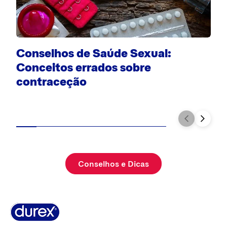
Conselhos de Saúde Sexual:
F
Conceitos errados sobre
contraceção
Conselhos e Dicas