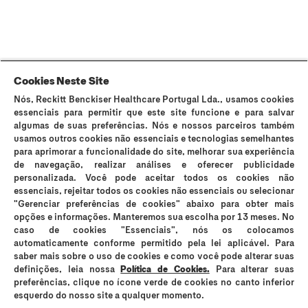
Sobre Durex
A nossa história
Contacta-nos
FAQ
Sitemap
Termos e Condições
Política de Cookies
Política de Privacidade
Cookies Neste Site
Nós, Reckitt Benckiser Healthcare Portugal Lda., usamos cookies
Os preservativos Durex são dispositivos médicos de uso único e podem
essenciais para permitir que este site funcione e para salvar
ser utilizados para fins contracetivos e prevenção da transmissão de
algumas de suas preferências. Nós e nossos parceiros também
infeções sexualmente transmissíveis (IST). Durex Lubrificantes e Durex
usamos outros cookies não essenciais e tecnologias semelhantes
Massage 2in1 são dispositivos médicos que suavizam a secura vaginal e
para aprimorar a funcionalidade do site, melhorar sua experiência
os incómodos íntimos e são compatíveis com preservativos, no entanto
de navegação, realizar análises e oferecer publicidade
não são contracetivos e não contêm espermicida. Os lubrificantes Durex
personalizada. Você pode aceitar todos os cookies não
podem reduzir a mobilidade do esperma; se está a tentar engravidar,
essenciais, rejeitar todos os cookies não essenciais ou selecionar
consulte o seu médico. Em caso de sensibilidade ao látex, consulte o seu
"Gerenciar preferências de cookies" abaixo para obter mais
médico antes de utilizar os preservativos. Os preservativos Durex Placer
opções e informações. Manteremos sua escolha por 13 meses. No
Prolongado e Durex Mutual Clímax não devem ser utilizados quando
caso de cookies "Essenciais", nós os colocamos
qualquer dos parceiros sofrer de problemas respiratórios. Nenhum método
automaticamente conforme permitido pela lei aplicável. Para
contracetivo garante 100% de prevenção da gravidez ou transmissão de
saber mais sobre o uso de cookies e como você pode alterar suas
IST. Evite o contacto com os olhos, cortes, pele ferida ou irritada. Leia
definições, leia nossa
Política de Cookies.
Para alterar suas
atentamente a rotulagem e as instruções de utilização. Em caso de dúvida
preferências, clique no ícone verde de cookies no canto inferior
consulte o seu médico ou farmacêutico. Se sentir irritação ou desconforto
interrompa o seu uso. Em caso de persistência dos sintomas, se sentir
esquerdo do nosso site a qualquer momento.
secura vaginal persistente, se necessitar de lubrificação adicional com