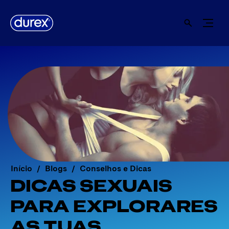
Início
Blogs
Conselhos e Dicas
DICAS SEXUAIS
PARA EXPLORARES
AS TUAS