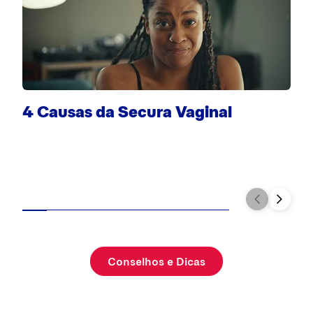
F
4 Causas da Secura Vaginal
Conselhos e Dicas