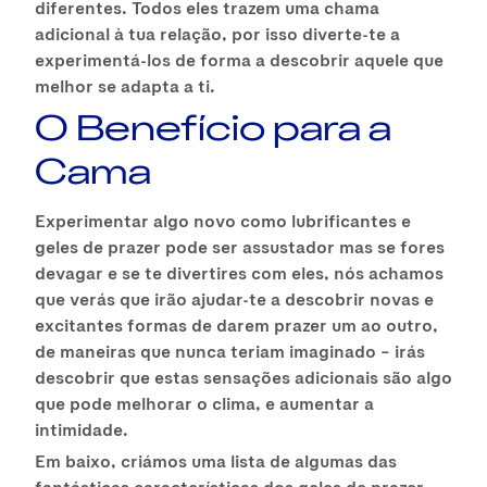
diferentes. Todos eles trazem uma chama
adicional à tua relação, por isso diverte-te a
experimentá-los de forma a descobrir aquele que
melhor se adapta a ti.
O Benefício para a
Cama
Experimentar algo novo como lubrificantes e
geles de prazer pode ser assustador mas se fores
devagar e se te divertires com eles, nós achamos
que verás que irão ajudar-te a descobrir novas e
excitantes formas de darem prazer um ao outro,
de maneiras que nunca teriam imaginado – irás
descobrir que estas sensações adicionais são algo
que pode melhorar o clima, e aumentar a
intimidade.
Em baixo, criámos uma lista de algumas das
fantásticas características dos geles de prazer