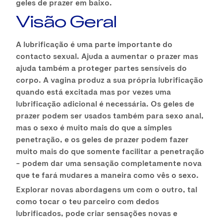
geles de prazer em baixo.
Visão Geral
A lubrificação é uma parte importante do
contacto sexual. Ajuda a aumentar o prazer mas
ajuda também a proteger partes sensíveis do
corpo. A vagina produz a sua própria lubrificação
quando está excitada mas por vezes uma
lubrificação adicional é necessária. Os geles de
prazer podem ser usados também para sexo anal,
mas o sexo é muito mais do que a simples
penetração, e os geles de prazer podem fazer
muito mais do que somente facilitar a penetração
– podem dar uma sensação completamente nova
que te fará mudares a maneira como vês o sexo.
Explorar novas abordagens um com o outro, tal
como tocar o teu parceiro com dedos
lubrificados, pode criar sensações novas e