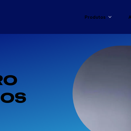
Produtos
A
Mais Pro
O 
OS 