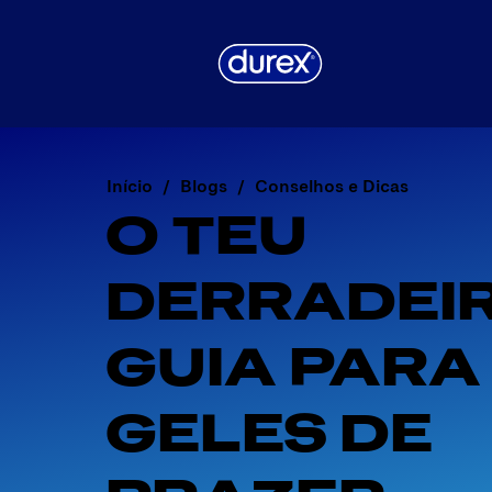
Início
Blogs
Conselhos e Dicas
O TEU 
DERRADEIR
GUIA PARA 
GELES DE 