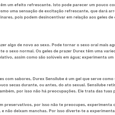
têm um efeito refrescante. Isto pode parecer um pouco con
mesmo uma sensação de excitação refrescante, que dará a
inares, pois podem desincentivar em relação aos geles de c
er algo de novo ao sexo. Pode tornar o sexo oral mais agr
nte o sexo normal. Os geles de prazer Durex têm uma varie
lativo, assim como são solúveis em água; experimenta um 
es com sabores, Durex Sensilube é um gel que serve como 
co secas durante, ou antes, do ato sexual. Sensilube reti
ambém, por isso não há preocupações. Ele trata das tuas p
m preservativos, por isso não te preocupes, experimenta o
r, e não deixam manchas. Por isso diverte-te a experiment