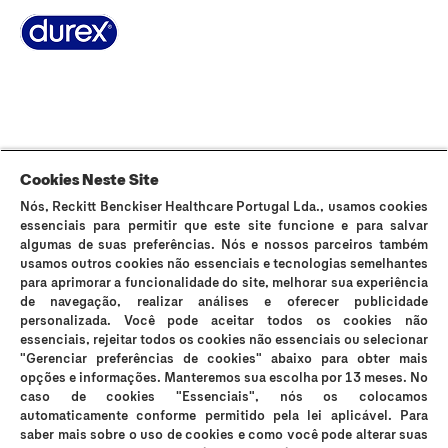
Sobre Durex
A nossa história
Contacta-nos
FAQ
Sitemap
Termos e Condições
Política de Cookies
Política de Privacidade
Cookies Neste Site
Nós, Reckitt Benckiser Healthcare Portugal Lda., usamos cookies
Os preservativos Durex são dispositivos médicos de uso único e podem
essenciais para permitir que este site funcione e para salvar
ser utilizados para fins contracetivos e prevenção da transmissão de
algumas de suas preferências. Nós e nossos parceiros também
infeções sexualmente transmissíveis (IST). Durex Lubrificantes e Durex
usamos outros cookies não essenciais e tecnologias semelhantes
Massage 2in1 são dispositivos médicos que suavizam a secura vaginal e
para aprimorar a funcionalidade do site, melhorar sua experiência
os incómodos íntimos e são compatíveis com preservativos, no entanto
de navegação, realizar análises e oferecer publicidade
não são contracetivos e não contêm espermicida. Os lubrificantes Durex
personalizada. Você pode aceitar todos os cookies não
podem reduzir a mobilidade do esperma; se está a tentar engravidar,
essenciais, rejeitar todos os cookies não essenciais ou selecionar
consulte o seu médico. Em caso de sensibilidade ao látex, consulte o seu
"Gerenciar preferências de cookies" abaixo para obter mais
médico antes de utilizar os preservativos. Os preservativos Durex Placer
opções e informações. Manteremos sua escolha por 13 meses. No
Prolongado e Durex Mutual Clímax não devem ser utilizados quando
caso de cookies "Essenciais", nós os colocamos
qualquer dos parceiros sofrer de problemas respiratórios. Nenhum método
automaticamente conforme permitido pela lei aplicável. Para
contracetivo garante 100% de prevenção da gravidez ou transmissão de
saber mais sobre o uso de cookies e como você pode alterar suas
IST. Evite o contacto com os olhos, cortes, pele ferida ou irritada. Leia