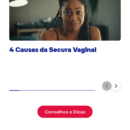
F
4 Causas da Secura Vaginal
Conselhos e Dicas