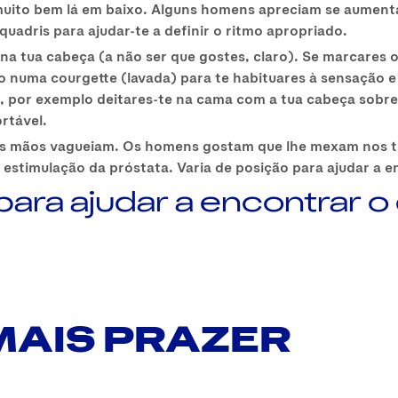
ito bem lá em baixo. Alguns homens apreciam se aumentar
adris para ajudar-te a definir o ritmo apropriado.
na tua cabeça (a não ser que gostes, claro). Se marcares o
tio numa courgette (lavada) para te habituares à sensação
 por exemplo deitares-te na cama com a tua cabeça sobre
rtável.
as mãos vagueiam. Os homens gostam que lhe mexam nos te
stimulação da próstata. Varia de posição para ajudar a enc
para ajudar a encontrar o 
MAIS PRAZER