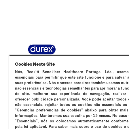
Sobre Durex
A nossa história
Contacta-nos
F
Cookies Neste Site
Nós, Reckitt Benckiser Healthcare Portugal Lda., usamo
essenciais para permitir que este site funcione e para salvar
suas preferências. Nós e nossos parceiros também usamos outr
não essenciais e tecnologias semelhantes para aprimorar a fun
Os preservativos Durex são dispositivos médicos de uso único e 
do site, melhorar sua experiência de navegação, realizar 
Durex Massage 2in1 são dispositivos médicos que suavizam a s
oferecer publicidade personalizada. Você pode aceitar todos 
lubrificantes Durex podem reduzir a mobilidade do esperma; se es
não essenciais, rejeitar todos os cookies não essenciais ou 
preservativos Durex Placer Prolongado e Durex Mutual Clímax n
"Gerenciar preferências de cookies" abaixo para obter mai
da gravidez ou transmissão de IST. Evite o contacto com os olhos
informações. Manteremos sua escolha por 13 meses. No caso 
farmacêutico. Se sentir irritação ou desconforto interrompa o se
"Essenciais", nós os colocamos automaticamente conforme
frequência, ou se estiver grávida ou a amamentar, consulte o s
pela lei aplicável. Para saber mais sobre o uso de cookies e