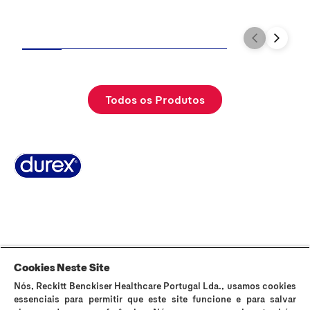
Todos os Produtos
Sobre Durex
A nossa história
Contacta-nos
FAQ
Sitemap
Termos e Condições
Política de Cookies
Política de Privacidade
Cookies Neste Site
Nós, Reckitt Benckiser Healthcare Portugal Lda., usamos cookies
Os preservativos Durex são dispositivos médicos de uso único e podem
essenciais para permitir que este site funcione e para salvar
ser utilizados para fins contracetivos e prevenção da transmissão de