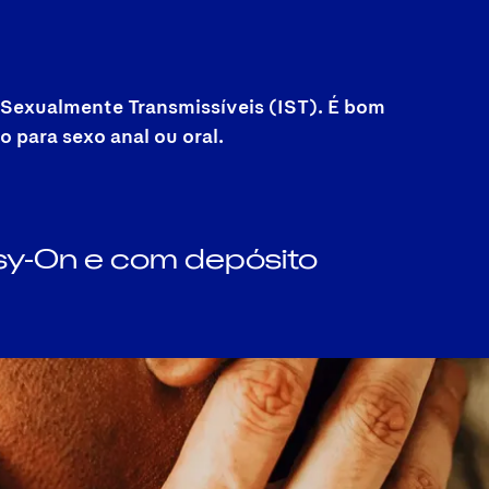
Sexualmente Transmissíveis (IST). É bom
o para sexo anal ou oral.
sy-On e com depósito