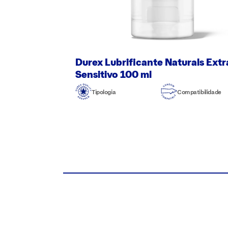
Durex Lubrificante Naturals Extr
Sensitivo 100 ml
Tipologia
Compatibilidade