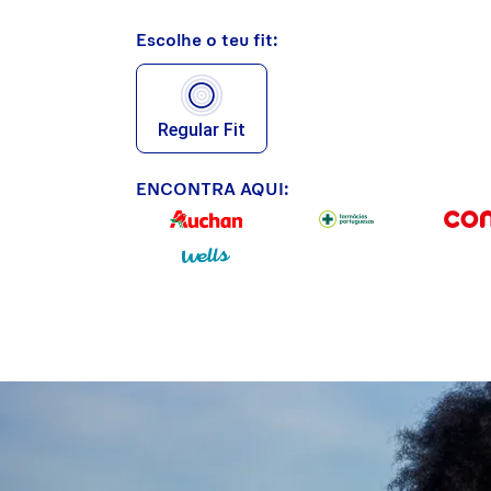
Escolhe o teu fit:
Regular Fit
ENCONTRA AQUI: