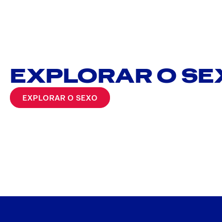
EXPLORAR O SE
EXPLORAR O SEXO