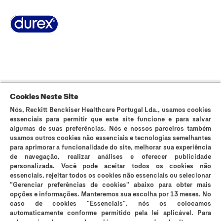
Sobre Durex
A nossa história
Contacta-nos
FAQ
Sitemap
Termos e Condições
Política de Cookies
Política de Privacidade
Cookies Neste Site
Nós, Reckitt Benckiser Healthcare Portugal Lda., usamos cookies
Os preservativos Durex são dispositivos médicos de uso único e podem
essenciais para permitir que este site funcione e para salvar
ser utilizados para fins contracetivos e prevenção da transmissão de
algumas de suas preferências. Nós e nossos parceiros também
infeções sexualmente transmissíveis (IST). Durex Lubrificantes e Durex
usamos outros cookies não essenciais e tecnologias semelhantes
Massage 2in1 são dispositivos médicos que suavizam a secura vaginal e
para aprimorar a funcionalidade do site, melhorar sua experiência
os incómodos íntimos e são compatíveis com preservativos, no entanto
de navegação, realizar análises e oferecer publicidade
não são contracetivos e não contêm espermicida. Os lubrificantes Durex
personalizada. Você pode aceitar todos os cookies não
podem reduzir a mobilidade do esperma; se está a tentar engravidar,
essenciais, rejeitar todos os cookies não essenciais ou selecionar
consulte o seu médico. Em caso de sensibilidade ao látex, consulte o seu
"Gerenciar preferências de cookies" abaixo para obter mais
médico antes de utilizar os preservativos. Os preservativos Durex Placer
opções e informações. Manteremos sua escolha por 13 meses. No
Prolongado e Durex Mutual Clímax não devem ser utilizados quando
caso de cookies "Essenciais", nós os colocamos
qualquer dos parceiros sofrer de problemas respiratórios. Nenhum método
automaticamente conforme permitido pela lei aplicável. Para
contracetivo garante 100% de prevenção da gravidez ou transmissão de