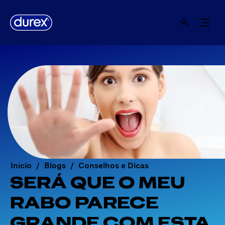
Início
Blogs
Conselhos e Dicas
SERÁ QUE O MEU
RABO PARECE
GRANDE COM ESTA