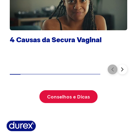
F
4 Causas da Secura Vaginal
Conselhos e Dicas
Sobre Durex
A nossa história
Contacta-nos
FAQ