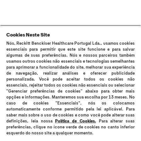
Sitemap
Termos e Condições
Política de Cookies
Política de Privacidade
Cookies Neste Site
Nós, Reckitt Benckiser Healthcare Portugal Lda., usamos cookies
Os preservativos Durex são dispositivos médicos de uso único e podem
essenciais para permitir que este site funcione e para salvar
ser utilizados para fins contracetivos e prevenção da transmissão de
algumas de suas preferências. Nós e nossos parceiros também
infeções sexualmente transmissíveis (IST). Durex Lubrificantes e Durex
usamos outros cookies não essenciais e tecnologias semelhantes
Massage 2in1 são dispositivos médicos que suavizam a secura vaginal e
para aprimorar a funcionalidade do site, melhorar sua experiência
os incómodos íntimos e são compatíveis com preservativos, no entanto
de navegação, realizar análises e oferecer publicidade
não são contracetivos e não contêm espermicida. Os lubrificantes Durex
personalizada. Você pode aceitar todos os cookies não
podem reduzir a mobilidade do esperma; se está a tentar engravidar,
essenciais, rejeitar todos os cookies não essenciais ou selecionar
consulte o seu médico. Em caso de sensibilidade ao látex, consulte o seu
"Gerenciar preferências de cookies" abaixo para obter mais
médico antes de utilizar os preservativos. Os preservativos Durex Placer
opções e informações. Manteremos sua escolha por 13 meses. No
Prolongado e Durex Mutual Clímax não devem ser utilizados quando
caso de cookies "Essenciais", nós os colocamos
qualquer dos parceiros sofrer de problemas respiratórios. Nenhum método
automaticamente conforme permitido pela lei aplicável. Para
contracetivo garante 100% de prevenção da gravidez ou transmissão de
saber mais sobre o uso de cookies e como você pode alterar suas
IST. Evite o contacto com os olhos, cortes, pele ferida ou irritada. Leia
definições, leia nossa
Política de Cookies.
Para alterar suas
atentamente a rotulagem e as instruções de utilização. Em caso de dúvida
preferências, clique no ícone verde de cookies no canto inferior
consulte o seu médico ou farmacêutico. Se sentir irritação ou desconforto
interrompa o seu uso. Em caso de persistência dos sintomas, se sentir
esquerdo do nosso site a qualquer momento.
secura vaginal persistente, se necessitar de lubrificação adicional com