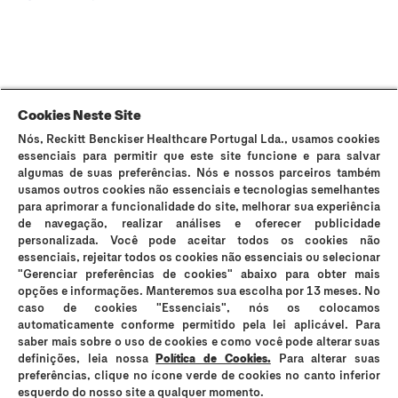
Sobre Durex
A nossa história
Contacta-nos
FAQ
Sitemap
Termos e Condições
Política de Cookies
Política de Privacidade
Cookies Neste Site
Nós, Reckitt Benckiser Healthcare Portugal Lda., usamos cookies
Os preservativos Durex são dispositivos médicos de uso único e podem
essenciais para permitir que este site funcione e para salvar
ser utilizados para fins contracetivos e prevenção da transmissão de
algumas de suas preferências. Nós e nossos parceiros também
infeções sexualmente transmissíveis (IST). Durex Lubrificantes e Durex
usamos outros cookies não essenciais e tecnologias semelhantes
Massage 2in1 são dispositivos médicos que suavizam a secura vaginal e
para aprimorar a funcionalidade do site, melhorar sua experiência
os incómodos íntimos e são compatíveis com preservativos, no entanto
de navegação, realizar análises e oferecer publicidade
não são contracetivos e não contêm espermicida. Os lubrificantes Durex
personalizada. Você pode aceitar todos os cookies não
podem reduzir a mobilidade do esperma; se está a tentar engravidar,
essenciais, rejeitar todos os cookies não essenciais ou selecionar
consulte o seu médico. Em caso de sensibilidade ao látex, consulte o seu
"Gerenciar preferências de cookies" abaixo para obter mais
médico antes de utilizar os preservativos. Os preservativos Durex Placer
opções e informações. Manteremos sua escolha por 13 meses. No
Prolongado e Durex Mutual Clímax não devem ser utilizados quando
caso de cookies "Essenciais", nós os colocamos
qualquer dos parceiros sofrer de problemas respiratórios. Nenhum método
automaticamente conforme permitido pela lei aplicável. Para
contracetivo garante 100% de prevenção da gravidez ou transmissão de
saber mais sobre o uso de cookies e como você pode alterar suas
IST. Evite o contacto com os olhos, cortes, pele ferida ou irritada. Leia
definições, leia nossa
Política de Cookies.
Para alterar suas
atentamente a rotulagem e as instruções de utilização. Em caso de dúvida
preferências, clique no ícone verde de cookies no canto inferior
consulte o seu médico ou farmacêutico. Se sentir irritação ou desconforto
interrompa o seu uso. Em caso de persistência dos sintomas, se sentir
esquerdo do nosso site a qualquer momento.