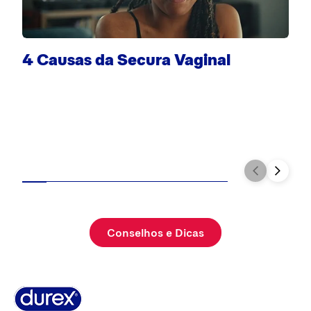
4 Causas da Secura Vaginal
C
Conselhos e Dicas